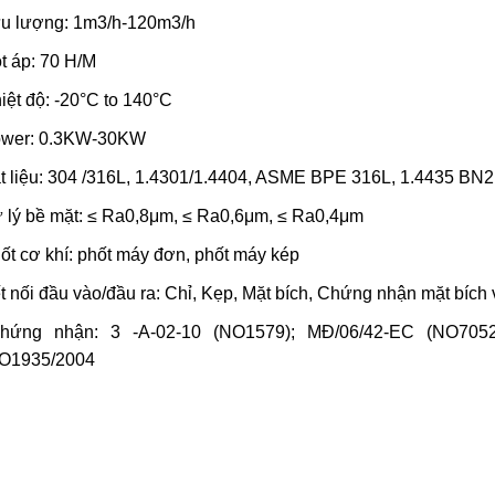
u lượng: 1m3/h-120m3/h
t áp: 70 H/M
iệt độ: -20°C to 140°C
wer: 0.3KW-30KW
t liệu: 304 /316L, 1.4301/1.4404, ASME BPE 316L, 1.4435 BN
 lý bề mặt: ≤ Ra0,8μm, ≤ Ra0,6μm, ≤ Ra0,4μm
ốt
cơ khí: phốt máy đơn, phốt máy kép
t nối đầu vào/đầu ra: Chỉ, Kẹp, Mặt bích, Chứng nhận mặt bích 
hứng nhận: 3 -A-02-10 (NO1579); MĐ/06/42-EC (NO7052
O1935/2004