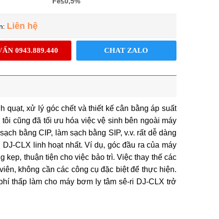
Fe≤0,5%
Liên hệ
n:
ẤN 0943.889.440
CHAT ZALO
nh quạt, xử lý góc chết và thiết kế cân bằng áp suất
tôi cũng đã tối ưu hóa việc vệ sinh bên ngoài máy
ạch bằng CIP, làm sạch bằng SIP, v.v. rất dễ dàng
 DJ-CLX linh hoạt nhất. Ví dụ, góc đầu ra của máy
ẹp, thuận tiện cho việc bảo trì. Việc thay thế các
viên, không cần các công cụ đặc biệt để thực hiện.
 phí thấp làm cho máy bơm ly tâm sê-ri DJ-CLX trở