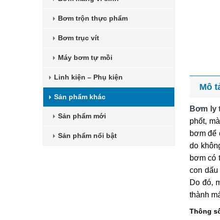
Bơm trộn thực phẩm
Bơm trục vít
Máy bơm tự mồi
Linh kiện – Phụ kiện
Mô t
Sản phẩm khác
Bơm ly
Sản phẩm mới
phốt, mà
bơm để đ
Sản phẩm nổi bật
do không
bơm có t
con dấu 
Do đó, m
thành má
Thông số