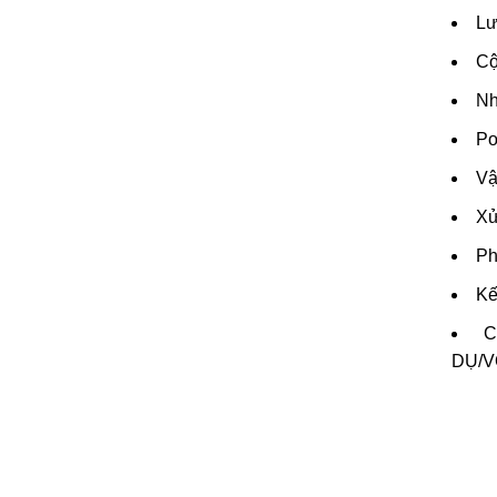
Lư
Cộ
Nh
Po
Vậ
Xử
Ph
Kế
C
DỤ/V