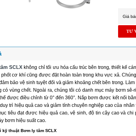
Giá bá
TƯ V
ả
 tâm SCLX
không chỉ tối ưu hóa cấu trúc bên trong, thiết kế cá
 phốt cơ khí cũng được đặt hoàn toàn trong khu vực xả. Chúng 
ảm bảo vệ sinh tuyệt đối và giảm khoảng chết bên trong. Làm s
 có vùng chết. Ngoài ra, chúng tôi có danh mục máy bơm sê-ri
hể được điều chỉnh từ 0° đến 360°. Nắp bơm được kết nối bằng k
duy trì hiệu quả cao và giảm tính chuyên nghiệp cao của nhân 
ục tiêu đạt được hiệu quả cao, vệ sinh, độ tin cậy cao và chi
y bơm hiệu suất cao.
 kỹ thuật Bơm ly tâm SCLX