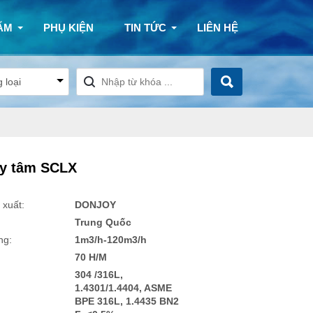
ẨM
PHỤ KIỆN
TIN TỨC
LIÊN HỆ
y tâm SCLX
 xuất:
DONJOY
Trung Quốc
ng:
1m3/h-120m3/h
70 H/M
304 /316L,
1.4301/1.4404, ASME
BPE 316L, 1.4435 BN2